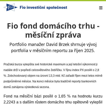
Fio fond domácího trhu -
měsíční zpráva
Portfolio manažer David Brzek shrnuje vývoj
portfolia v měsíčním reportu za říjen 2025.
Pražská burza vylepšila své historické maximum a její letošní výkonnost ji
nadále drží v popředí celosvětového žebříčku. V říjnu index PX posílil o 2,8
%. Zobchodovaný objem na úrovní 13,3 mld. Kč zařadil říjen mezi letos mírně
podprůměrné měsíce. Na konci měsíce byla tradičně reporty bankovních
domů zahájena výsledková sezona.
Fond na měsíční bázi posílil o 1,65 % na hodnotu kurzu
2,2243 a s dalším růstem domácího trhu opětovně vylepšil