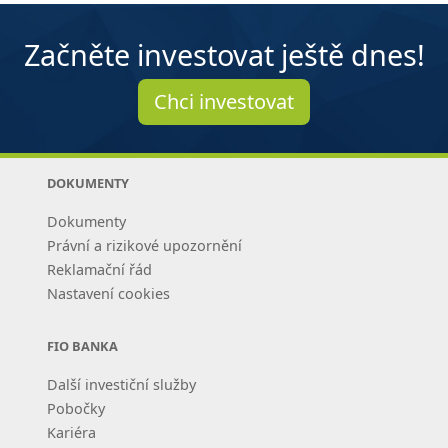
Začněte investovat ještě dnes!
Chci investovat
DOKUMENTY
Dokumenty
Právní a rizikové upozornění
Reklamační řád
Nastavení cookies
FIO BANKA
Další investiční služby
Pobočky
Kariéra