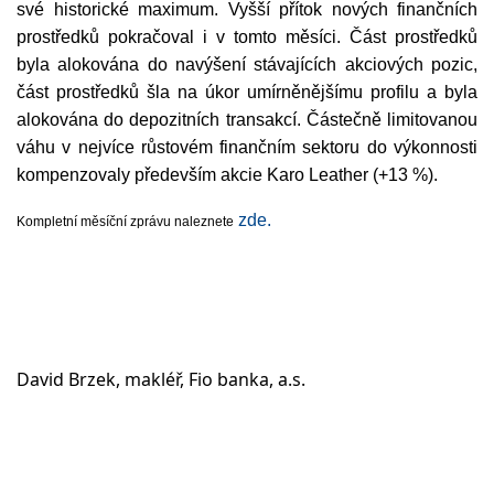
své historické maximum. Vyšší přítok nových finančních
prostředků pokračoval i v tomto měsíci. Část prostředků
byla alokována do navýšení stávajících akciových pozic,
část prostředků šla na úkor umírněnějšímu profilu a byla
alokována do depozitních transakcí. Částečně limitovanou
váhu v nejvíce růstovém finančním sektoru do výkonnosti
kompenzovaly především akcie Karo Leather (+13 %).
zde.
Kompletní měsíční zprávu naleznete
David Brzek, makléř, Fio banka, a.s.