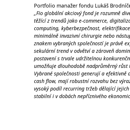
Portfolio manažer fondu Lukáš Brodníče
„Fio globální akciový fond je rozumně div
těžící z trendů jako e-commerce, digitaliz
computing, kyberbezpečnost, elektrifikace
minimálně invazivní chirurgie nebo nástu
znakem vybraných společností je právě ex
sekulární trend v odvětví a zároveň domin
postavení s trvale udržitelnou konkurenčn
umožňuje dlouhodobě nadprůměrný růst t
Vybrané společnosti generují a efektivně 
cash flow, mají robustní rozvahu bez výr
vysoký podíl recurring tržeb dělající jejic
stabilní i v dobách nepříznivého ekonomic