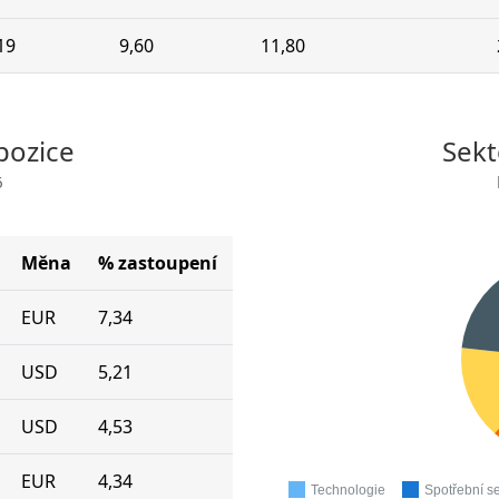
19
9,60
11,80
pozice
Sekt
6
Měna
% zastoupení
EUR
7,34
USD
5,21
USD
4,53
EUR
4,34
Technologie
Spotřební se