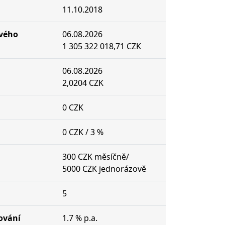
11.10.2018
ového
06.08.2026
1 305 322 018,71 CZK
06.08.2026
2,0204 CZK
0 CZK
0 CZK / 3 %
300 CZK měsíčně/
5000 CZK jednorázově
5
ování
1.7 % p.a.