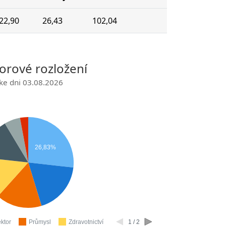
22,90
26,43
102,04
orové rozložení
ke dni 03.08.2026
26,83%
ktor
Průmysl
Zdravotnictví
1 / 2