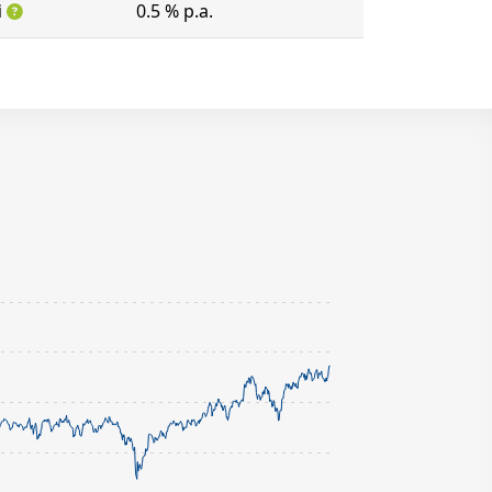
i
0.5 % p.a.