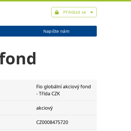
Přihlásit se
Napište nám
 fond
Fio globální akciový fond
- Třída CZK
akciový
CZ0008475720