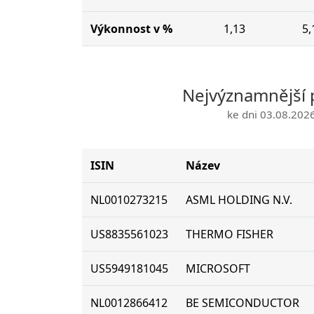
Výkonnost v %
1,13
5,
Nejvýznamnější 
ke dni 03.08.202
ISIN
Název
NL0010273215
ASML HOLDING N.V.
US8835561023
THERMO FISHER
US5949181045
MICROSOFT
NL0012866412
BE SEMICONDUCTOR