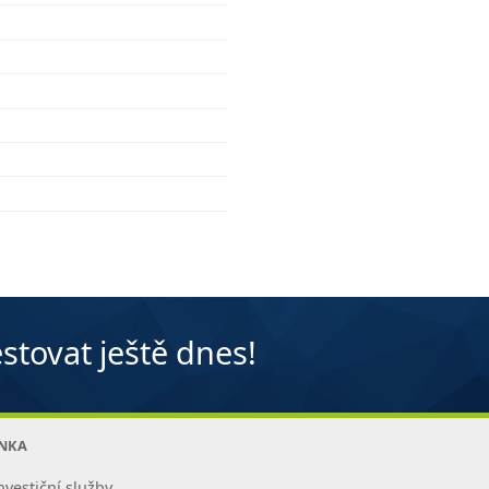
stovat ještě dnes!
ANKA
nvestiční služby