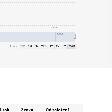
2026
2026
10D
1M
3M
YTD
1Y
2Y
5Y
MAX
Zoom:
1 rok
2 roky
Od založení