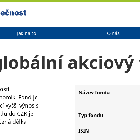
Jak na to
O nás
globální akciový
ostí
Název fondu
nomik. Fond je
í vyšší výnos s
ondu do CZK je
Typ fondu
čená délka
ISIN