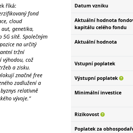
k říká:
Datum vzniku
erzifikovaný fond
Aktuální hodnota fond
ace, cloud
kapitálu celého fondu
 aut, genetika,
p 5G sítě. Společným
Aktuální hodnota
pozice na určitý
antní tržní
í výhodou, což
Vstupní poplatek
ržeb a zisku.
alokují značné free
Výstupní poplatek
azného zadlužení a
h byznys relativně
Minimální investice
kého vývoje.“
Rizikovost
Poplatek za obhospodař