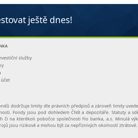
stovat ještě dnes!
ANKA
nvestiční služby
ky
a
 účet
ondů dodržuje limity dle právních předpisů a zároveň limity uvede
čnosti. Fondy jsou pod dohledem ČNB a depozitáře. Statuty a sdě
h či na kterékoli pobočce společnosti Fio banka, a.s. Minulá v
rojů jsou rizikové a mohou být za nepříznivých okolností ztrátov